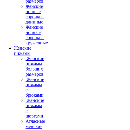
размеров
Женские
ночные
сорочки_
длинные
Женские
ночные
сорочки_
кружевные
Женские
пижамы
.Женские
пижамы
больших
размеров
.Женские
пижамы
с
брюками
.Женские
пижамы
с
шортами
Атласные
женские