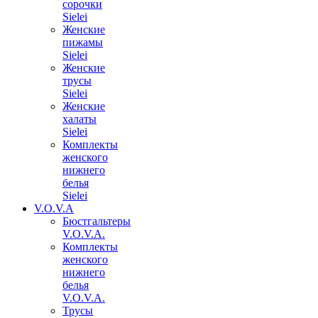
сорочки
Sielei
Женские
пижамы
Sielei
Женские
трусы
Sielei
Женские
халаты
Sielei
Комплекты
женского
нижнего
белья
Sielei
V.O.V.A
Бюстгальтеры
V.O.V.A.
Комплекты
женского
нижнего
белья
V.O.V.A.
Трусы