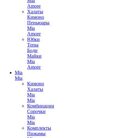
Mia
Amore
Халаты
Кимоно
Пеньюары
Mia
Amore
Юбки
Топы
Боди
Майки
Mia
Amore
Mia
Mia
Кимоно
Халаты
Mia
Mia
Комбинации
Сорочки
Mia
Mia
Комплекты
Пижамы