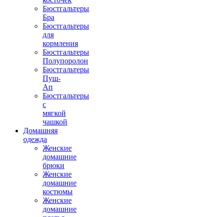
Бюстгальтеры
Бра
Бюстгальтеры
для
кормления
Бюстгальтеры
Полупоролон
Бюстгальтеры
Пуш-
Ап
Бюстгальтеры
с
мягкой
чашкой
Домашняя
одежда
Женские
домашние
брюки
Женские
домашние
костюмы
Женские
домашние