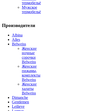
термобельё
Мужское
термобельё
Производители
Albina
Alles
Belweiss
Женские
ночные
сорочки
Belweiss
Женские
пижамы,
комплекты
Belweiss
Женские
халаты
Belweiss
Dimanche
Gentlemen
Leilieve
Lormar