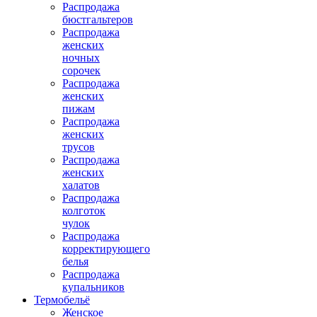
Распродажа
бюстгальтеров
Распродажа
женских
ночных
сорочек
Распродажа
женских
пижам
Распродажа
женских
трусов
Распродажа
женских
халатов
Распродажа
колготок
чулок
Распродажа
корректирующего
белья
Распродажа
купальников
Термобельё
Женское