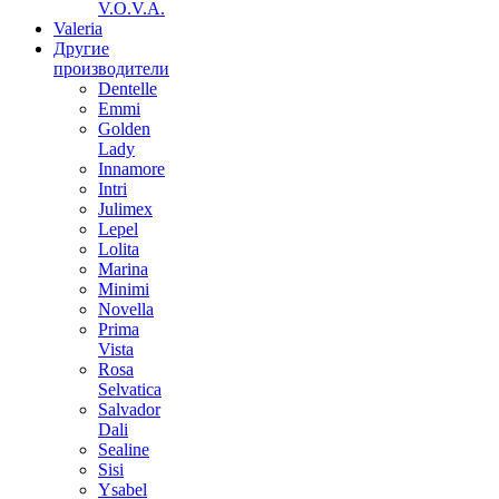
V.O.V.A.
Valeria
Другие
производители
Dentelle
Emmi
Golden
Lady
Innamore
Intri
Julimex
Lepel
Lolita
Marina
Minimi
Novella
Prima
Vista
Rosa
Selvatica
Salvador
Dali
Sealine
Sisi
Ysabel