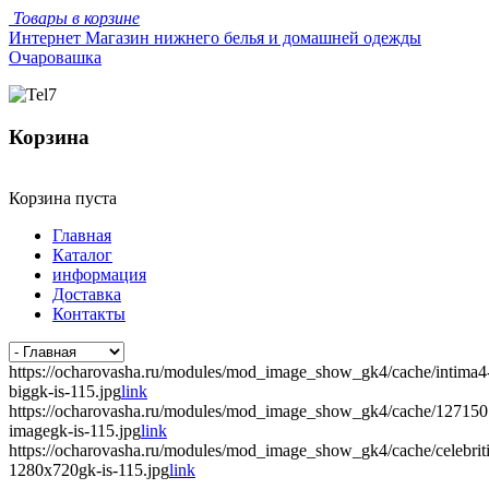
Товары в корзине
Интернет Магазин нижнего белья и домашней одежды
Очаровашка
Корзина
Корзина пуста
Главная
Каталог
информация
Доставка
Контакты
https://ocharovasha.ru/modules/mod_image_show_gk4/cache/intima4
biggk-is-115.jpg
link
https://ocharovasha.ru/modules/mod_image_show_gk4/cache/12715
imagegk-is-115.jpg
link
https://ocharovasha.ru/modules/mod_image_show_gk4/cache/celebrit
1280x720gk-is-115.jpg
link