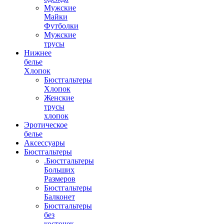
Мужские
Майки
Футболки
Мужские
трусы
Нижнее
белье
Хлопок
Бюстгальтеры
Хлопок
Женские
трусы
хлопок
Эротическое
белье
Аксессуары
Бюстгальтеры
.Бюстгальтеры
Больших
Размеров
Бюстгальтеры
Балконет
Бюстгальтеры
без
косточек