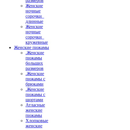
размеров
Женские
ночные
сорочки_
длинные
Женские
ночные
сорочки_
кружевные
Женские пижамы
.Женские
пижамы
больших
размеров
.Женские
пижамы с
брюками
.Женские
пижамы с
шортами
Атласные
женские
пижамы
Хлопковые
женские