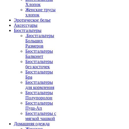
Хлопок
Женские трусы
хлопок
Эротическое белье
Аксессуары
Бюстгальтеры
.Бюстгальтеры
Больших
Размеров
Бюстгальтеры
Балконет
Бюстгальтеры
без косточек
Бюстгальтеры
Бра
Бюстгальтеры
для кормления
Бюстгальтеры
Полупоролон
Бюстгальтеры
Пуш-Ап
Бюстгальтеры с
мягкой чашкой
Домашняя одежда
Женские