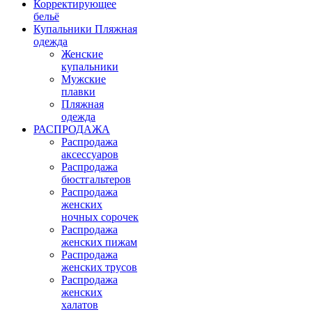
Корректирующее
бельё
Купальники Пляжная
одежда
Женские
купальники
Мужские
плавки
Пляжная
одежда
РАСПРОДАЖА
Распродажа
аксессуаров
Распродажа
бюстгальтеров
Распродажа
женских
ночных сорочек
Распродажа
женских пижам
Распродажа
женских трусов
Распродажа
женских
халатов