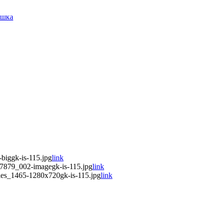
ашка
biggk-is-115.jpg
link
7879_002-imagegk-is-115.jpg
link
ies_1465-1280x720gk-is-115.jpg
link