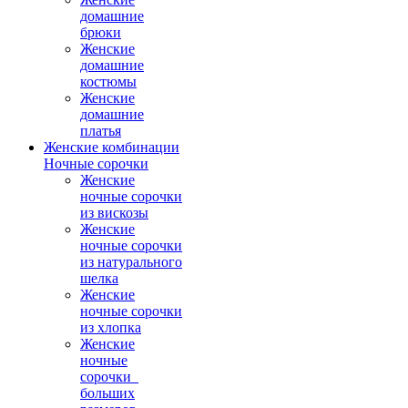
домашние
брюки
Женские
домашние
костюмы
Женские
домашние
платья
Женские комбинации
Ночные сорочки
Женские
ночные сорочки
из вискозы
Женские
ночные сорочки
из натурального
шелка
Женские
ночные сорочки
из хлопка
Женские
ночные
сорочки_
больших