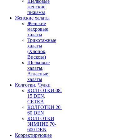
Шёлковые
женские
пижамы
Женские халаты
Женские
махровые
халаты
Трикотажные
халаты
(Хлопок,
Вискоза)
Шелковые
халаты,
Атласные
халаты
Колготки, Чулки
КОЛГОТКИ 08-
15 DEN,
СЕТКА
КОЛГОТКИ 20-
60 DEN
КОЛГОТКИ
ЗИМНИЕ 70-
600 DEN
Корректирующее