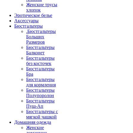
Женские трусы
хлопок
Эротическое белье
Аксессуары
Бюстгальтеры
.Бюстгальтеры
Больших
Размеров
Бюстгальтеры
Балконет
Бюстгальтеры
без косточек
Бюстгальтеры
Бра
Бюстгальтеры
для кормления
Бюстгальтеры
Полупоролон
Бюстгальтеры
Пуш-Ап
Бюстгальтеры с
мягкой чашкой
Домашняя одежда
Женские
домашние