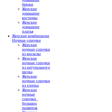
брюки
Женские
домашние
костюмы
Женские
домашние
платья
Женские комбинации
Ночные сорочки
Женские
ночные сорочки
из вискозы
Женские
ночные сорочки
из натурального
шелка
Женские
ночные сорочки
из хлопка
Женские
ночные
сорочки_
больших
размеров