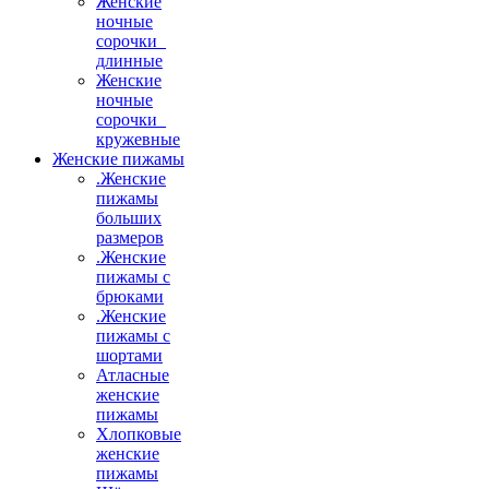
Женские
ночные
сорочки_
длинные
Женские
ночные
сорочки_
кружевные
Женские пижамы
.Женские
пижамы
больших
размеров
.Женские
пижамы с
брюками
.Женские
пижамы с
шортами
Атласные
женские
пижамы
Хлопковые
женские
пижамы