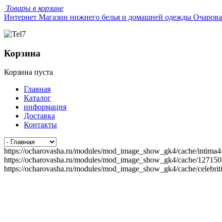
Товары в корзине
Интернет Магазин нижнего белья и домашней одежды Очаров
Корзина
Корзина пуста
Главная
Каталог
информация
Доставка
Контакты
https://ocharovasha.ru/modules/mod_image_show_gk4/cache/intima4-
https://ocharovasha.ru/modules/mod_image_show_gk4/cache/127150
https://ocharovasha.ru/modules/mod_image_show_gk4/cache/celebrit