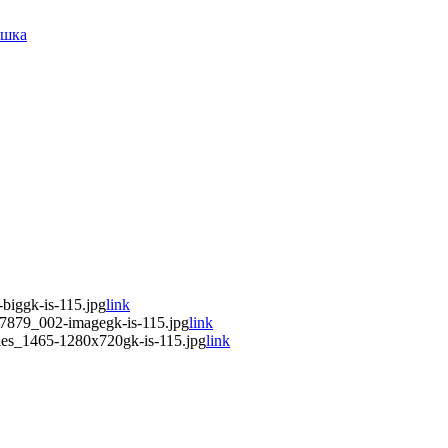
ашка
biggk-is-115.jpg
link
7879_002-imagegk-is-115.jpg
link
ies_1465-1280x720gk-is-115.jpg
link